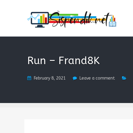
SISPENDIK.NET
Sistem Informasi Personal Pendidikan dan Kependidi
Run – Frand8K
February 8, 2021
Leave a comment