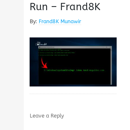
Run – Frand8K
By:
Frand8K Munawir
Leave a Reply