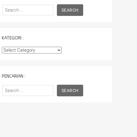
Search
for:
KATEGORI :
Kategori
:
PENCARIAN :
Search
for: