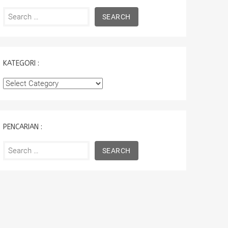
Search
for:
KATEGORI :
Kategori
:
PENCARIAN :
Search
for: