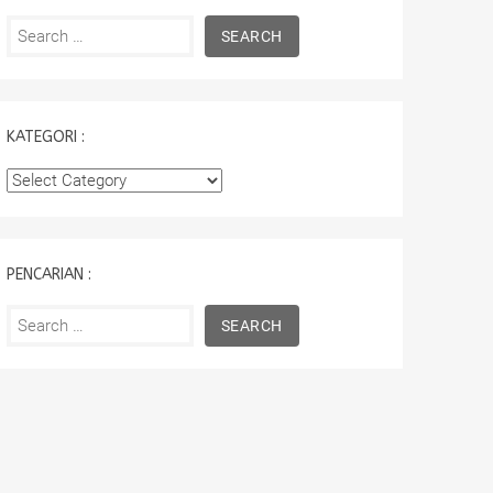
Search
for:
KATEGORI :
Kategori
:
PENCARIAN :
Search
for: