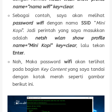
name=”nama wifi” key=clear
.
Sebagai contoh, saya akan melihat
password wifi
dengan nama
SSID
“
Mini
Kopi
”. Jadi perintah yang saya masukkan
adalah
netsh wlan show profile
name=”Mini Kopi” key=clear
, lalu tekan
Enter
.
Nah, Maka password
wifi
akan terlihat
pada bagian
Key Content
yang saya tandai
dengan kotak merah seperti gambar
berikut ini.