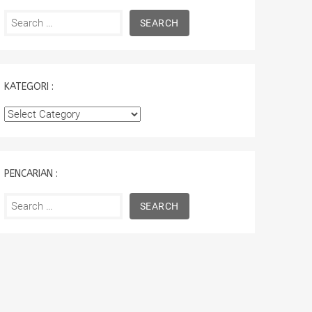
Search
for:
KATEGORI :
Kategori
:
PENCARIAN :
Search
for: