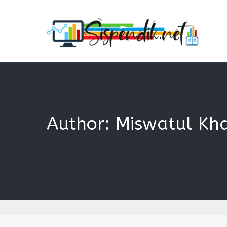
SISPENDIK.NET
Sistem Informasi Personal Pendidikan dan Kependidi
Author:
Miswatul Kha